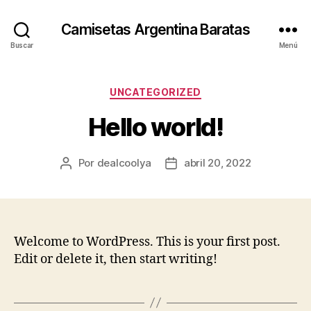
Camisetas Argentina Baratas
Buscar
Menú
Categorías
UNCATEGORIZED
Hello world!
Por
dealcoolya
abril 20, 2022
Autor
Fecha
de
de
la
la
entrada
entrada
Welcome to WordPress. This is your first post.
Edit or delete it, then start writing!