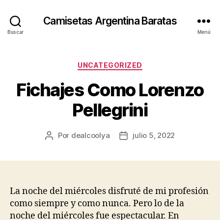
Camisetas Argentina Baratas
Buscar
Menú
Categorías
UNCATEGORIZED
Fichajes Como Lorenzo
Pellegrini
Por
dealcoolya
julio 5, 2022
Autor
Fecha
de
de
la
la
entrada
entrada
La noche del miércoles disfruté de mi profesión
como siempre y como nunca. Pero lo de la
noche del miércoles fue espectacular. En