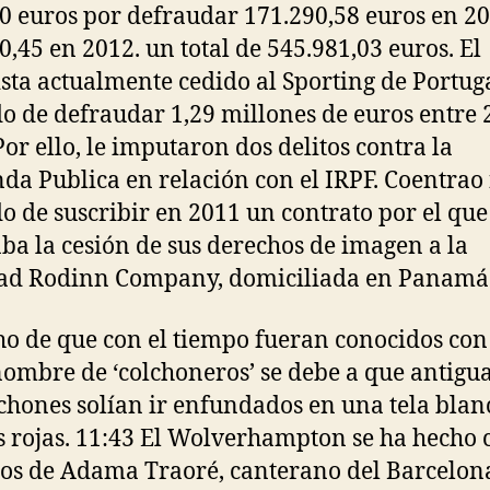
0 euros por defraudar 171.290,58 euros en 20
0,45 en 2012. un total de 545.981,03 euros. El
ista actualmente cedido al Sporting de Portug
o de defraudar 1,29 millones de euros entre 
Por ello, le imputaron dos delitos contra la
da Publica en relación con el IRPF. Coentrao
o de suscribir en 2011 un contrato por el que
ba la cesión de sus derechos de imagen a la
dad Rodinn Company, domiciliada en Panamá
ho de que con el tiempo fueran conocidos con
ombre de ‘colchoneros’ se debe a que antig
lchones solían ir enfundados en una tela blan
s rojas. 11:43 El Wolverhampton se ha hecho 
ios de Adama Traoré, canterano del Barcelon