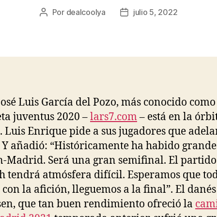
Por
dealcoolya
julio 5, 2022
Autor
Fecha
de
de
la
la
entrada
entrada
José Luis García del Pozo, más conocido como
ta juventus 2020 –
lars7.com
– está en la órbi
. Luis Enrique pide a sus jugadores que adel
. Y añadió: “Históricamente ha habido grande
-Madrid. Será una gran semifinal. El partido
 tendrá atmósfera difícil. Esperamos que to
 con la afición, lleguemos a la final”. El danés
en, que tan buen rendimiento ofreció la
cami