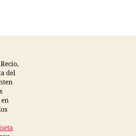
 Recio,
ta del
anten
s
 en
dos
seta