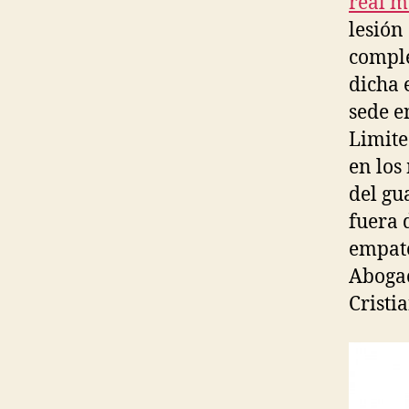
real m
lesión
comple
dicha 
sede e
Limite
en los
del gu
fuera 
empate
Abogac
Cristi