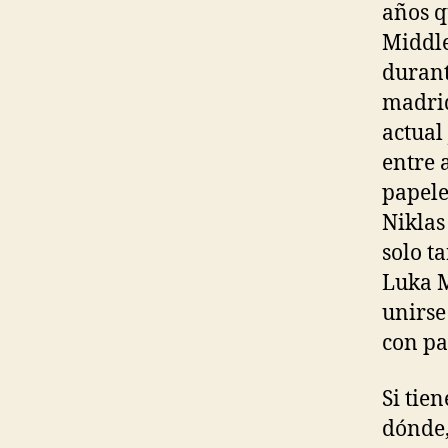
años q
Middle
durant
madrid
actual
entre 
papele
Niklas
solo t
Luka M
unirse
con pa
Si tie
dónde,