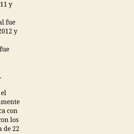
11 y
al fue
2012 y
 fue
.
 el
uamente
ca con
con los
a de 22