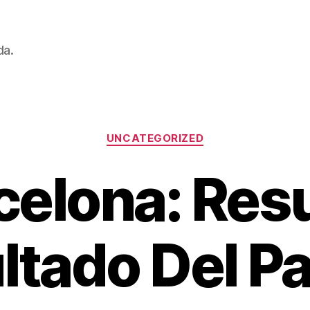
da.
Categorías
UNCATEGORIZED
celona: Re
ltado Del Pa