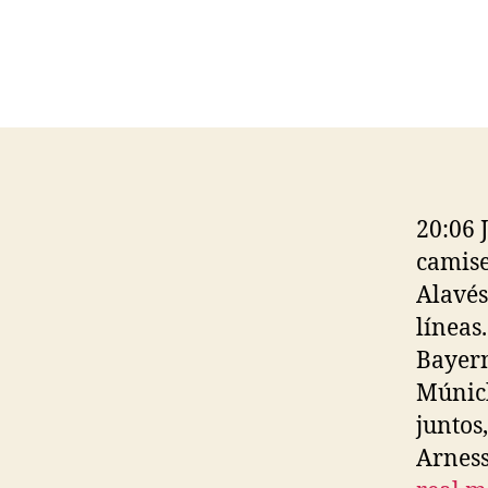
20:06 
camise
Alavés
líneas
Bayern
Múnich
juntos,
Arness