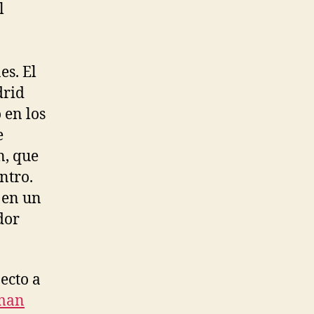
l
es. El
drid
 en los
e
n, que
ntro.
 en un
dor
ecto a
man