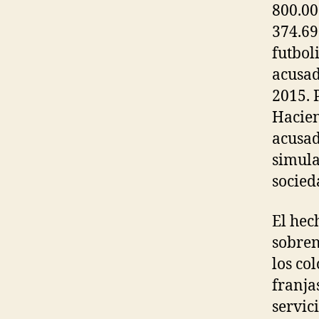
800.00
374.69
futbol
acusad
2015. 
Hacien
acusad
simula
socie
El hec
sobren
los co
franja
servic