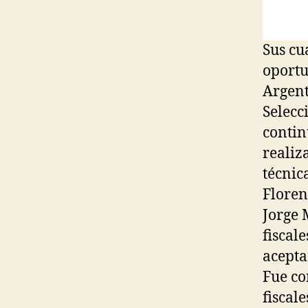
Sus cu
oportu
Argent
Selecc
contin
realiz
técnic
Floren
Jorge 
fiscal
acepta
Fue co
fiscal