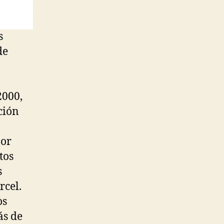
s
de
2000,
ción
por
tos
s
rcel.
os
ás de