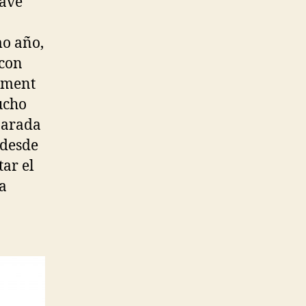
rave
mo año,
 con
ement
ucho
parada
 desde
tar el
la