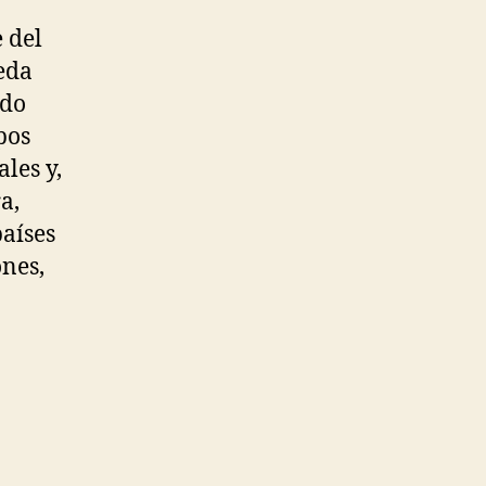
 del
eda
ado
pos
les y,
a,
países
nes,