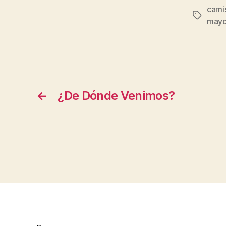
cami
Etiqueta
mayo
←
¿De Dónde Venimos?