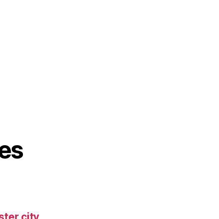
es
ter city