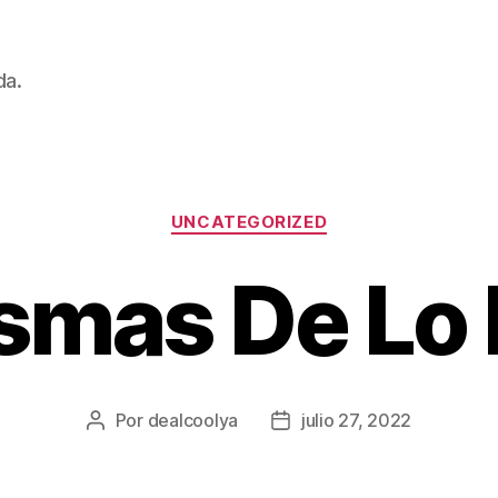
da.
Categorías
UNCATEGORIZED
smas De Lo
Por
dealcoolya
julio 27, 2022
Autor
Fecha
de
de
la
la