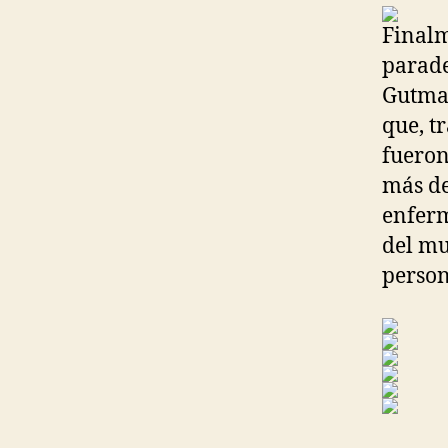
Finalm
parade
Gutman
que, t
fueron
más de
enferm
del mu
person