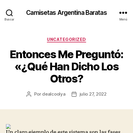
Camisetas Argentina Baratas
Buscar
Menú
Categorías
UNCATEGORIZED
Entonces Me Preguntó:
«¿Qué Han Dicho Los
Otros?
Por
dealcoolya
julio 27, 2022
Autor
Fecha
de
de
la
la
entrada
entrada
Un claro ejemplo de este sistema son las fases