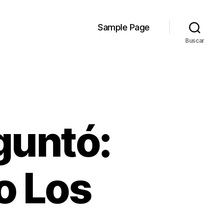
Sample Page
Buscar
guntó:
o Los