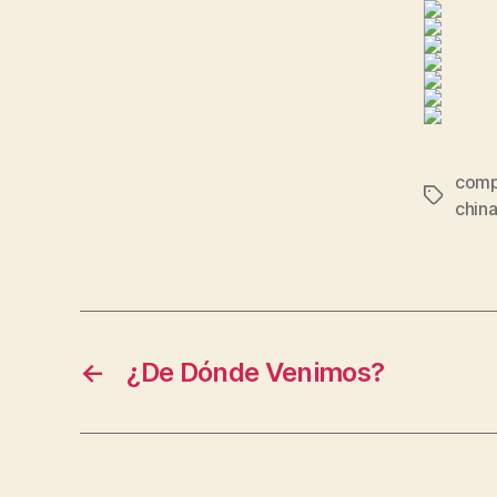
comp
Etiqueta
china
←
¿De Dónde Venimos?