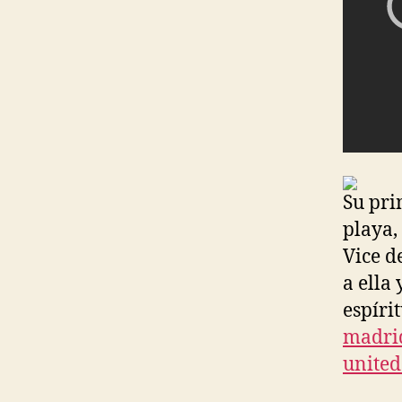
Su pri
playa,
Vice d
a ella
espíri
madri
united