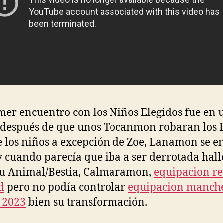
mer encuentro con los Niños Elegidos fue en 
 después de que unos Tocanmon robaran los D
e los niños a excepción de Zoe, Lanamon se e
 y cuando parecía que iba a ser derrotada hall
tu Animal/Bestia, Calmaramon,
equipacion re
d
pero no podía controlar
equipacion manche
 2023
bien su transformación.