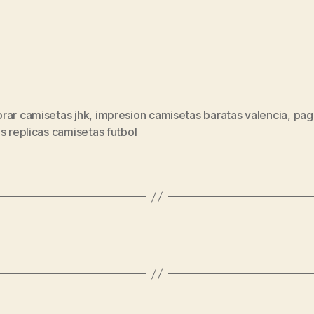
rar camisetas jhk
,
impresion camisetas baratas valencia
,
pag
s
s replicas camisetas futbol