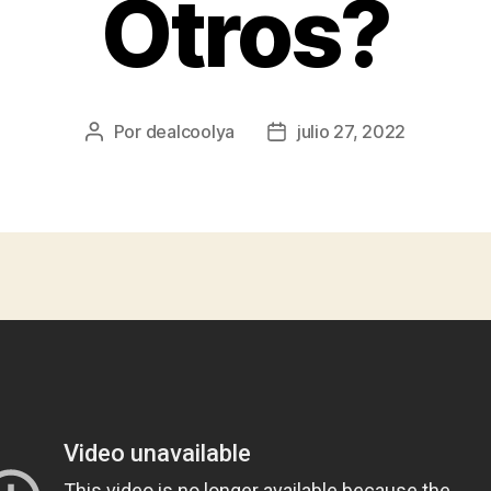
Otros?
Por
dealcoolya
julio 27, 2022
Autor
Fecha
de
de
la
la
entrada
entrada