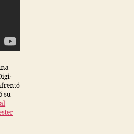
una
igi-
nfrentó
ó su
al
ster