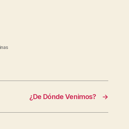
inas
¿De Dónde Venimos?
→