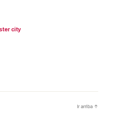
ter city
Ir arriba
↑