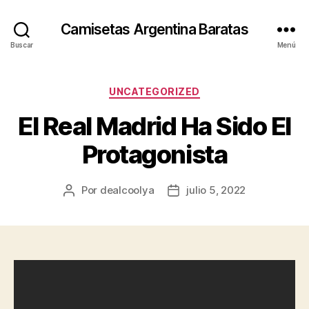
Camisetas Argentina Baratas
Buscar
Menú
Categorías
UNCATEGORIZED
El Real Madrid Ha Sido El
Protagonista
Por
dealcoolya
julio 5, 2022
Autor
Fecha
de
de
la
la
entrada
entrada