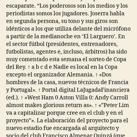
escaparate. “Los poderosos son los medios y los
periodistas somos los jugadores. Joserra habla
en segunda persona, su tono y sus giros son
idénticos a los que utiliza delante del micrófono
a partir de la medianoche en ‘El Larguero’. En
el sector fútbol (presidentes, entrenadores,
futbolistas, agentes e, incluso, árbitros) ha sido
muy comentado esta semana el sorteo de Copa
del Rey. ↑ a b c d e Nadie es local en la Copa
excepto el organizador Alemania. ↑ «Dos
hombres de la casa, nuevos técnicos de Francia
y Portugal». ↑ Portal digital LaJugadaFinanciera
(ed.). ↑ «West Ham 0 Aston Villa 0: Andy Carroll
almost makes glorious return as». ↑ «”Peter Lim
va a capitalizar porque cree en el club y en el
proyecto”». La elaboración del proyecto para el
nuevo estadio fue encargada al arquitecto y
socio del club Francisco Almenar Quinzá (que