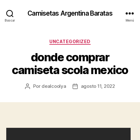
Camisetas Argentina Baratas
Buscar
Menú
Categorías
UNCATEGORIZED
donde comprar
camiseta scola mexico
Por
dealcoolya
agosto 11, 2022
Autor
Fecha
de
de
la
la
entrada
entrada