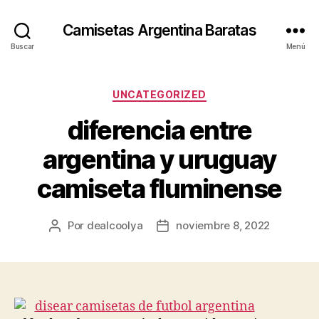
Camisetas Argentina Baratas
Buscar
Menú
Categorías
UNCATEGORIZED
diferencia entre
argentina y uruguay
camiseta fluminense
Por
dealcoolya
noviembre 8, 2022
Autor
Fecha
de
de
la
la
entrada
entrada