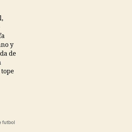
l,
e
fa
ano y
ida de
n
 tope
 futbol