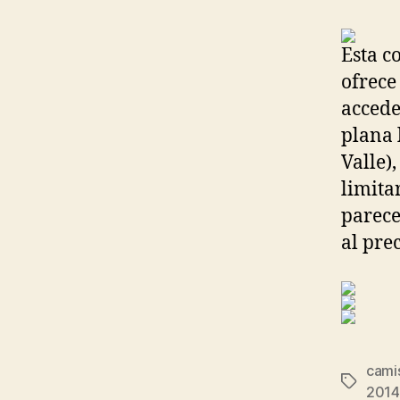
Esta c
ofrece
accede
plana 
Valle)
limita
parece
al prec
cami
Etiqueta
2014