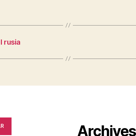
 rusia
Archive
AR