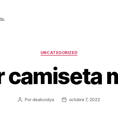
da.
Categorías
UNCATEGORIZED
r camiseta 
Por
dealcoolya
octubre 7, 2022
Autor
Fecha
de
de
la
la