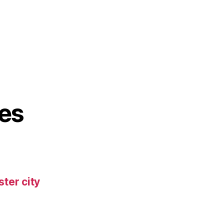
es
ter city