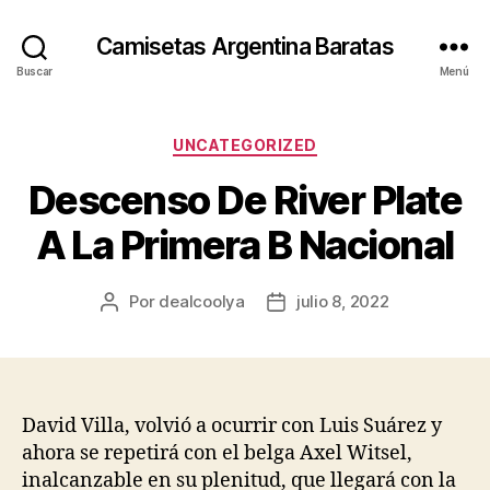
Camisetas Argentina Baratas
Buscar
Menú
Categorías
UNCATEGORIZED
Descenso De River Plate
A La Primera B Nacional
Por
dealcoolya
julio 8, 2022
Autor
Fecha
de
de
la
la
entrada
entrada
David Villa, volvió a ocurrir con Luis Suárez y
ahora se repetirá con el belga Axel Witsel,
inalcanzable en su plenitud, que llegará con la