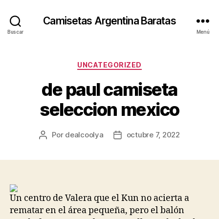
Camisetas Argentina Baratas
Buscar
Menú
Categorías
UNCATEGORIZED
de paul camiseta
seleccion mexico
Por
dealcoolya
octubre 7, 2022
Autor
Fecha
de
de
la
la
entrada
entrada
Un centro de Valera que el Kun no acierta a
rematar en el área pequeña, pero el balón