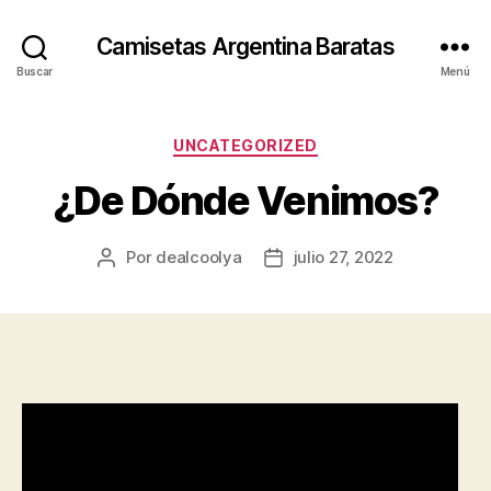
Camisetas Argentina Baratas
Buscar
Menú
Categorías
UNCATEGORIZED
¿De Dónde Venimos?
Por
dealcoolya
julio 27, 2022
Autor
Fecha
de
de
la
la
entrada
entrada