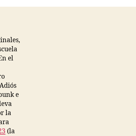
inales,
scuela
En el
ro
«Adiós
 punk e
leva
r la
ara
23
(la