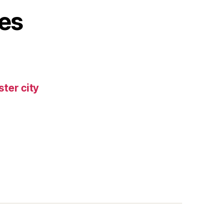
es
ter city