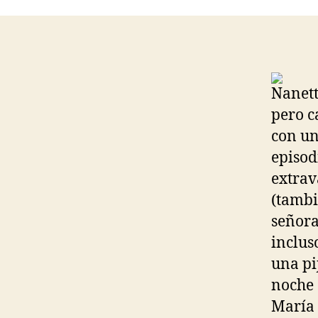
Nanett
pero c
con un
episod
extrav
(tambi
señora
inclus
una pi
noche 
María 