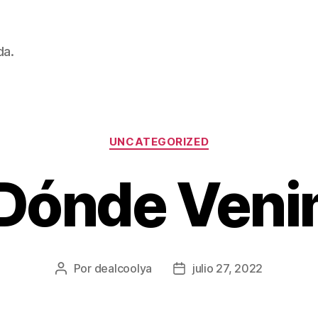
da.
Categorías
UNCATEGORIZED
Dónde Ven
Por
dealcoolya
julio 27, 2022
Autor
Fecha
de
de
la
la