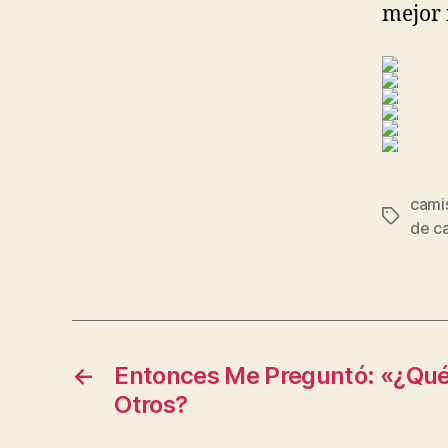
mejor 
camis
Etiqueta
de c
←
Entonces Me Preguntó: «¿Qué
Otros?