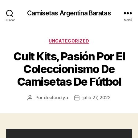
Camisetas Argentina Baratas
Buscar
Menú
Categorías
UNCATEGORIZED
Cult Kits, Pasión Por El
Coleccionismo De
Camisetas De Fútbol
Por
dealcoolya
julio 27, 2022
Autor
Fecha
de
de
la
la
entrada
entrada