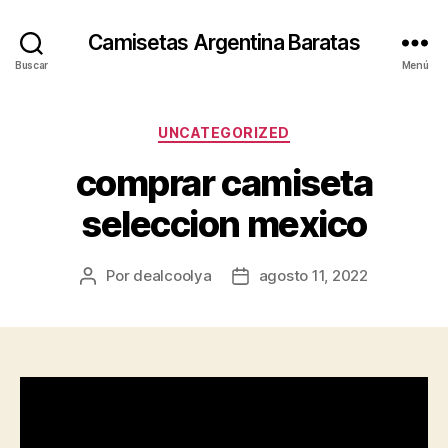
Camisetas Argentina Baratas
Buscar
Menú
Categorías
UNCATEGORIZED
comprar camiseta
seleccion mexico
Por
dealcoolya
agosto 11, 2022
Autor
Fecha
de
de
la
la
entrada
entrada