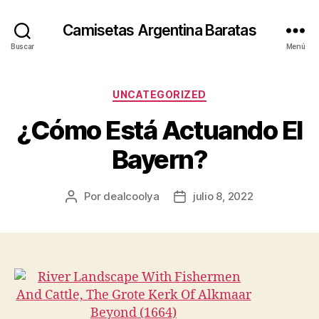
Camisetas Argentina Baratas
Buscar
Menú
Categorías
UNCATEGORIZED
¿Cómo Está Actuando El
Bayern?
Por
dealcoolya
julio 8, 2022
Autor
Fecha
de
de
la
la
entrada
entrada