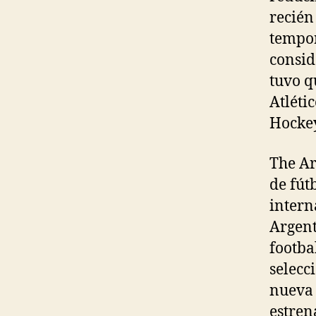
recién
tempor
consid
tuvo q
Atléti
Hockey
The Ar
de fút
intern
Argent
footba
selecc
nueva 
estren