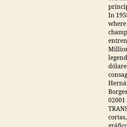
princi
In 1958
where 
champi
entren
Millio
legend
dólare
consag
Hernán
Borges
02001
TRANS
cortas
gráfic