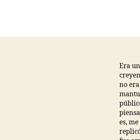
Era un
creyen
no era
mantuv
públic
piensa
es, me
replic