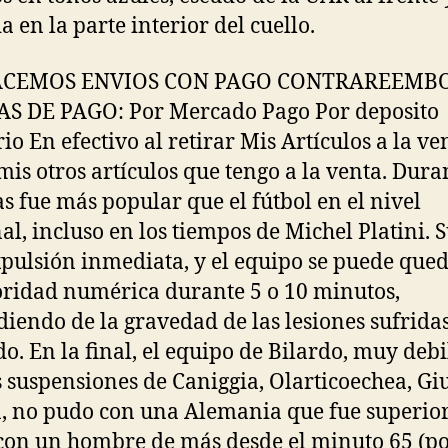
a en la parte interior del cuello.
ACEMOS ENVIOS CON PAGO CONTRAREEMB
S DE PAGO: Por Mercado Pago Por deposito
io En efectivo al retirar Mis Artículos a la ve
 mis otros artículos que tengo a la venta. Dura
s fue más popular que el fútbol en el nivel
al, incluso en los tiempos de Michel Platini.
pulsión inmediata, y el equipo se puede que
oridad numérica durante 5 o 10 minutos,
iendo de la gravedad de las lesiones sufridas
do. En la final, el equipo de Bilardo, muy debi
s suspensiones de Caniggia, Olarticoechea, Giu
a, no pudo con una Alemania que fue superior
con un hombre de más desde el minuto 65 (po