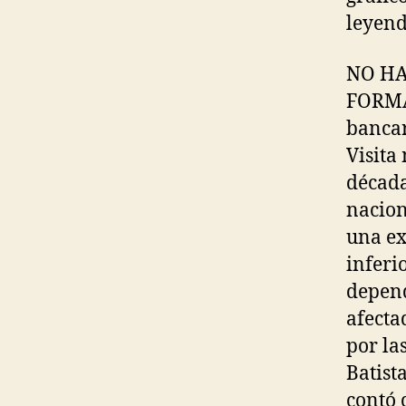
leyend
NO H
FORMA
bancar
Visita
década
nacion
una ex
inferi
depend
afecta
por la
Batist
contó 