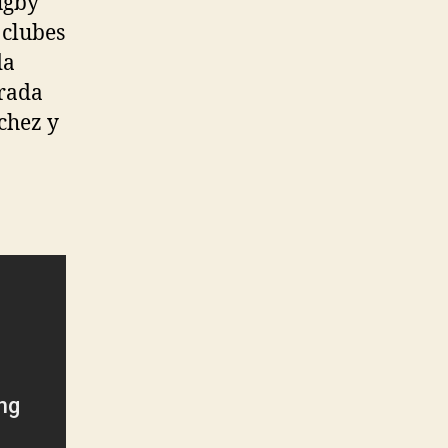
ugby
 clubes
da
orada
chez y