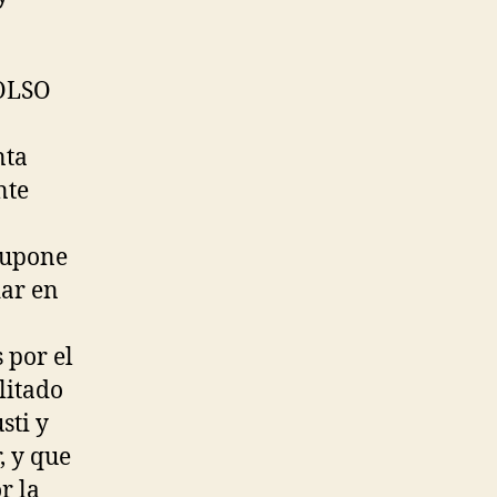
OLSO
nta
nte
 Supone
dar en
 por el
litado
sti y
, y que
r la