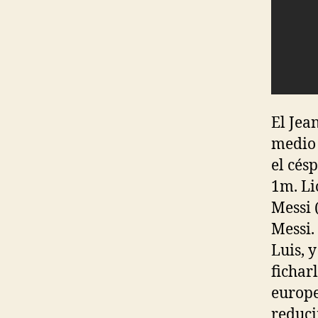
El Jea
medio 
el cés
1m. Li
Messi 
Messi.
Luis, 
fichar
europe
reduci