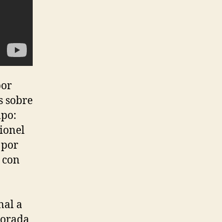
por
s sobre
mpo:
Lionel
 por
s con
nal a
porada