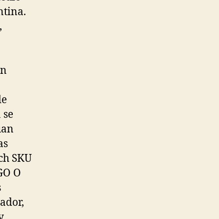
ntina.
,
en
de
 se
uan
as
tch SKU
GO O
s
ador,
y