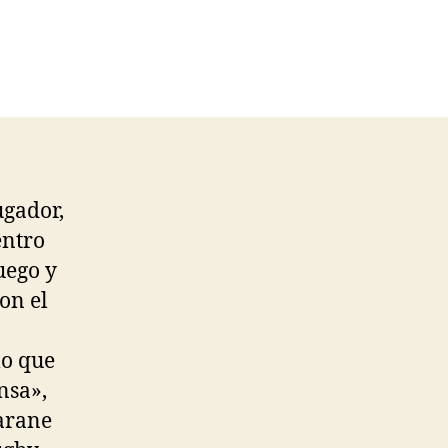
ugador,
entro
uego y
on el
lo que
nsa»,
Varane