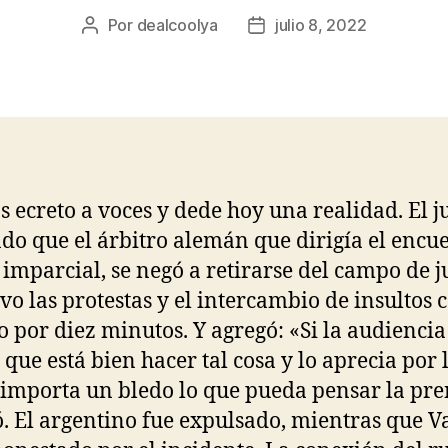
Por
dealcoolya
julio 8, 2022
Autor
Fecha
de
de
la
la
entrada
entrada
s ecreto a voces y dede hoy una realidad. El j
do que el árbitro alemán que dirigía el encu
 imparcial, se negó a retirarse del campo de j
o las protestas y el intercambio de insultos c
o por diez minutos. Y agregó: «Si la audiencia
 que está bien hacer tal cosa y lo aprecia por 
 importa un bledo lo que pueda pensar la pre
ó. El argentino fue expulsado, mientras que 