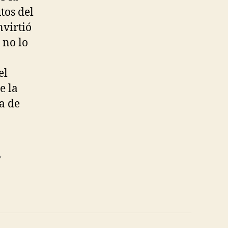
tos del
nvirtió
 no lo
el
e la
a de
,