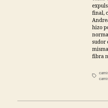
expuls
final,
Andrea
hizo p
normal
sudor 
misma 
fibra 
camis
Etiqueta
camis