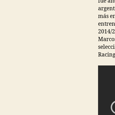
fue am
argent
más em
entren
2014/2
Marcos
selecc
Racing