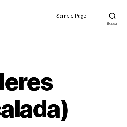
Sample Page
Buscar
leres
alada)