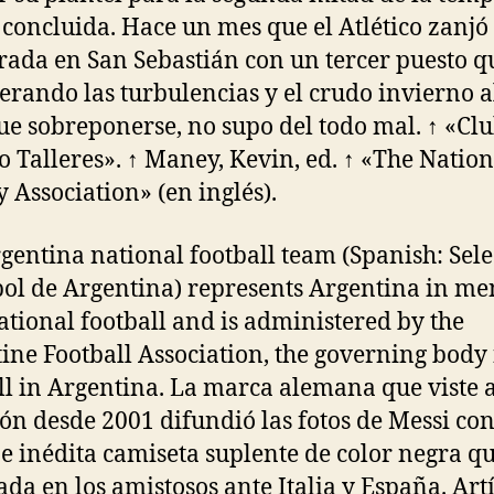
 concluida. Hace un mes que el Atlético zanjó 
ada en San Sebastián con un tercer puesto q
erando las turbulencias y el crudo invierno a
ue sobreponerse, no supo del todo mal. ↑ «Cl
co Talleres». ↑ Maney, Kevin, ed. ↑ «The Nation
 Association» (en inglés).
gentina national football team (Spanish: Sel
bol de Argentina) represents Argentina in me
ational football and is administered by the
ine Football Association, the governing body 
ll in Argentina. La marca alemana que viste a
ión desde 2001 difundió las fotos de Messi con
e inédita camiseta suplente de color negra qu
ada en los amistosos ante Italia y España. Art