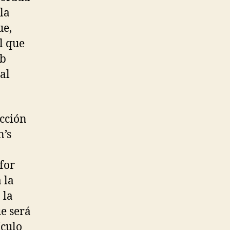
la
ue,
l que
ub
al
ección
n’s
for
 la
 la
e será
ículo