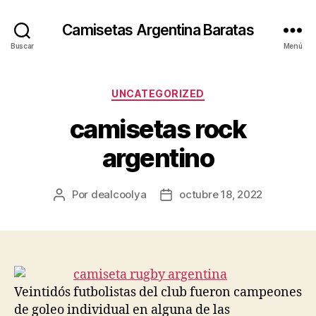
Camisetas Argentina Baratas
Buscar
Menú
Categorías
UNCATEGORIZED
camisetas rock
argentino
Por
dealcoolya
octubre 18, 2022
Autor
Fecha
de
de
la
la
entrada
entrada
Veintidós futbolistas del club fueron campeones
de goleo individual en alguna de las