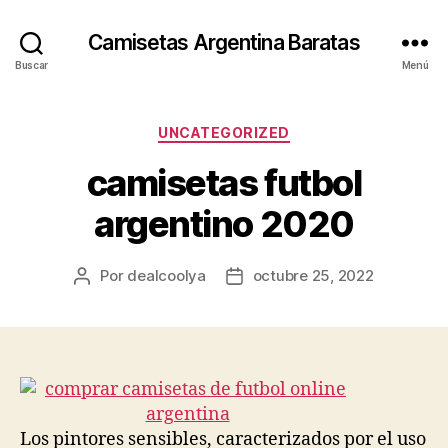
Camisetas Argentina Baratas
Buscar
Menú
Categorías
UNCATEGORIZED
camisetas futbol
argentino 2020
Por
dealcoolya
octubre 25, 2022
Autor
Fecha
de
de
la
la
entrada
entrada
Los pintores sensibles, caracterizados por el uso