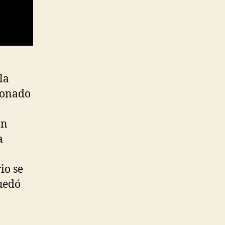
la
ionado
án
a
io se
uedó