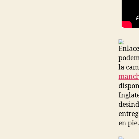
Enlace
podemo
la cam
manche
dispon
Inglat
desind
entreg
en pie.