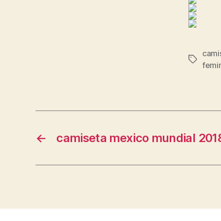
cami
Etiqueta
femin
←
camiseta mexico mundial 201