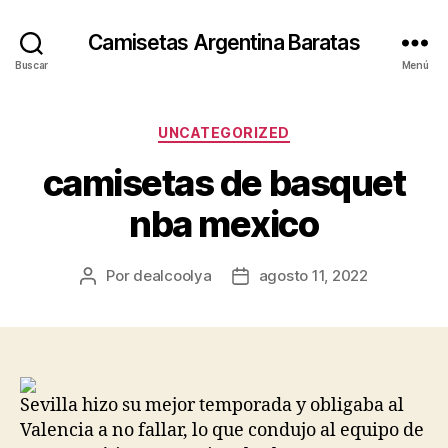
Camisetas Argentina Baratas
Buscar
Menú
Categorías
UNCATEGORIZED
camisetas de basquet
nba mexico
Por
dealcoolya
agosto 11, 2022
Autor
Fecha
de
de
la
la
entrada
entrada
Sevilla hizo su mejor temporada y obligaba al
Valencia a no fallar, lo que condujo al equipo de