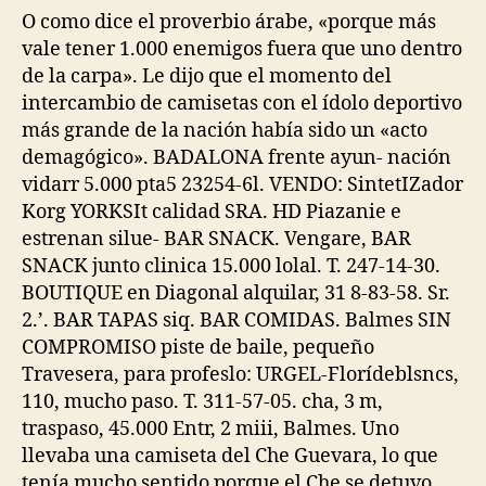
O como dice el proverbio árabe, «porque más
vale tener 1.000 enemigos fuera que uno dentro
de la carpa». Le dijo que el momento del
intercambio de camisetas con el ídolo deportivo
más grande de la nación había sido un «acto
demagógico». BADALONA frente ayun- nación
vidarr 5.000 pta5 23254-6l. VENDO: SintetIZador
Korg YORKSIt calidad SRA. HD Piazanie e
estrenan silue- BAR SNACK. Vengare, BAR
SNACK junto clinica 15.000 lolal. T. 247-14-30.
BOUTIQUE en Diagonal alquilar, 31 8-83-58. Sr.
2.’. BAR TAPAS siq. BAR COMIDAS. Balmes SIN
COMPROMISO piste de baile, pequeño
Travesera, para profeslo: URGEL-Florídeblsncs,
110, mucho paso. T. 311-57-05. cha, 3 m,
traspaso, 45.000 Entr, 2 miii, Balmes. Uno
llevaba una camiseta del Che Guevara, lo que
tenía mucho sentido porque el Che se detuvo