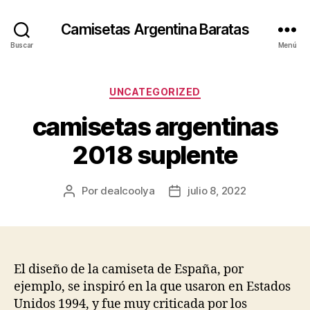
Camisetas Argentina Baratas
Buscar
Menú
Categorías
UNCATEGORIZED
camisetas argentinas
2018 suplente
Por
dealcoolya
julio 8, 2022
Autor
Fecha
de
de
la
la
entrada
entrada
El diseño de la camiseta de España, por
ejemplo, se inspiró en la que usaron en Estados
Unidos 1994, y fue muy criticada por los