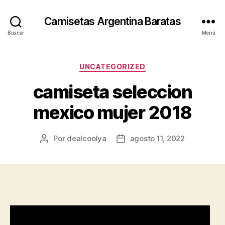
Camisetas Argentina Baratas
Buscar
Menú
Categorías
UNCATEGORIZED
camiseta seleccion
mexico mujer 2018
Por
dealcoolya
agosto 11, 2022
Autor
Fecha
de
de
la
la
entrada
entrada