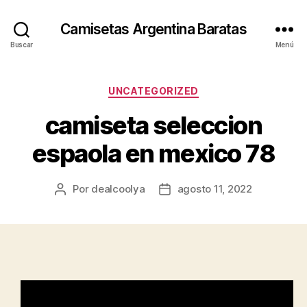
Camisetas Argentina Baratas
Buscar
Menú
Categorías
UNCATEGORIZED
camiseta seleccion
espaola en mexico 78
Por
dealcoolya
agosto 11, 2022
Autor
Fecha
de
de
la
la
entrada
entrada