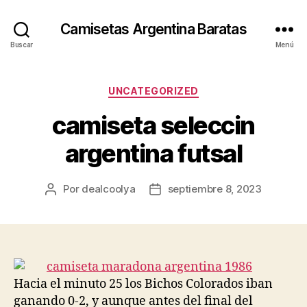
Camisetas Argentina Baratas
Buscar
Menú
Categorías
UNCATEGORIZED
camiseta seleccin
argentina futsal
Por
dealcoolya
septiembre 8, 2023
Autor
Fecha
de
de
la
la
entrada
entrada
Hacia el minuto 25 los Bichos Colorados iban
ganando 0-2, y aunque antes del final del