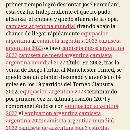
primer tiempo logró descontar José Percudani,
esta vez fue Independiente el que no pudo
alcanzar el empate y quedó afuera de la copa,
camiseta argentina mundial
tirando abajo la
chance de llegar rápidamente
equipacion
argentina
al
camiseta argentina 2023
camiseta
argentina 2023
octavo
camiseta messi argentina
2022
camiseta de messi argentina
camiseta
argentina mundial 2022
título. En 2002, tras la
venta de Diego Forlán al Manchester United, se
quedó con un plantel diezmado y anotó sólo 14
goles en los 19 partidos del Torneo Clausura
2002,
equipacion argentina 2023
terminando
por primera vez en última posición (20.º) y
comprometiéndose con
equipacion argentina
2022
el
equipacion argentina
camiseta
argentina 2022
camiseta argentina mundial
2022
camiseta de argentina con 3 estrellas