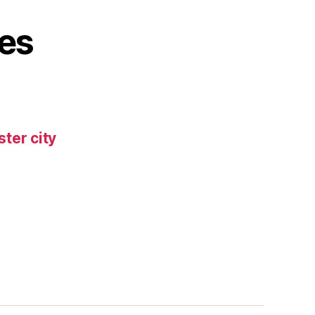
es
ter city