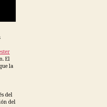
s
ster
n. El
que la
s del
ión del