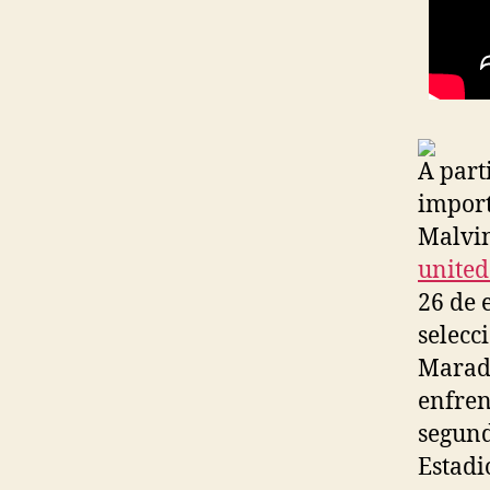
A parti
import
Malvi
united
26 de 
selecc
Marad
enfren
segund
Estadi