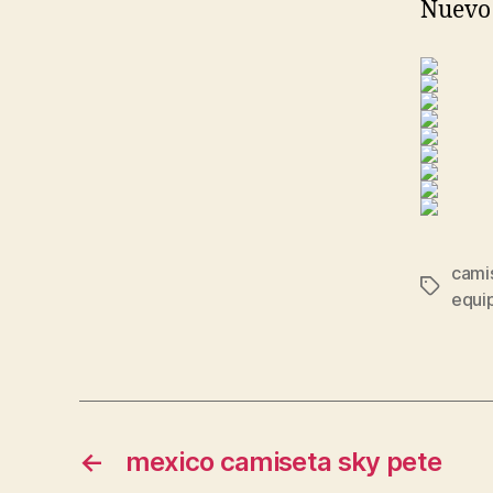
Nuevo
camis
Etiqueta
equip
←
mexico camiseta sky pete