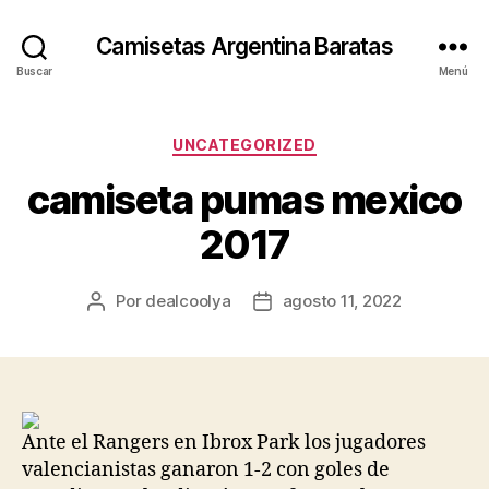
Camisetas Argentina Baratas
Buscar
Menú
Categorías
UNCATEGORIZED
camiseta pumas mexico
2017
Por
dealcoolya
agosto 11, 2022
Autor
Fecha
de
de
la
la
entrada
entrada
Ante el Rangers en Ibrox Park los jugadores
valencianistas ganaron 1-2 con goles de