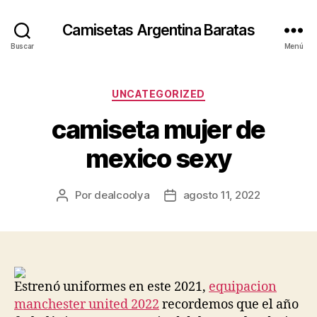
Camisetas Argentina Baratas
Buscar
Menú
Categorías
UNCATEGORIZED
camiseta mujer de
mexico sexy
Por
dealcoolya
agosto 11, 2022
Autor
Fecha
de
de
la
la
entrada
entrada
Estrenó uniformes en este 2021,
equipacion
manchester united 2022
recordemos que el año