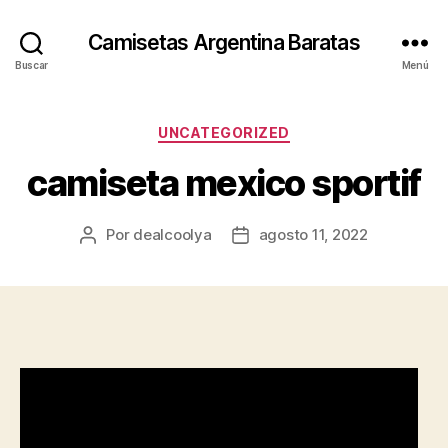
Camisetas Argentina Baratas
Buscar
Menú
Categorías
UNCATEGORIZED
camiseta mexico sportif
Por
dealcoolya
agosto 11, 2022
Autor
Fecha
de
de
la
la
entrada
entrada