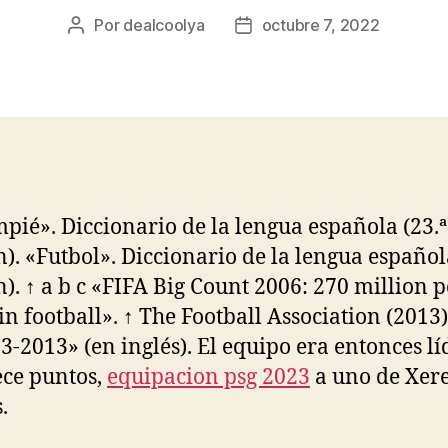
Por
dealcoolya
octubre 7, 2022
Autor
Fecha
de
de
la
la
entrada
entrada
pié». Diccionario de la lengua española (23.ª
n). «Futbol». Diccionario de la lengua español
n). ↑ a b c «FIFA Big Count 2006: 270 million 
 in football». ↑ The Football Association (2013
3-2013» (en inglés). El equipo era entonces lí
ece puntos,
equipacion psg 2023
a uno de Xere
.