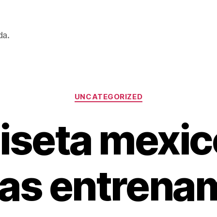
da.
Categorías
UNCATEGORIZED
seta mexic
s entrena