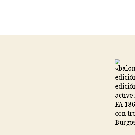
«balom
edició
edició
active
FA 186
con tr
Burgos