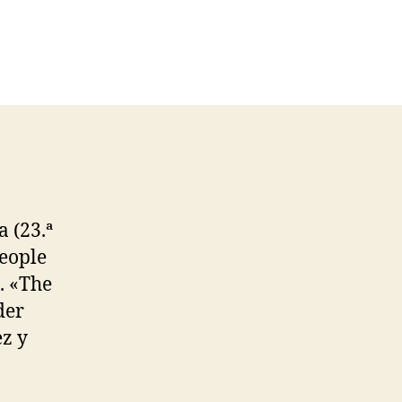
a (23.ª
people
). «The
der
z y