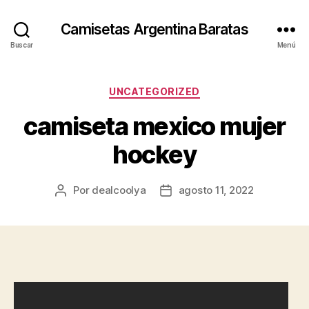
Camisetas Argentina Baratas
Buscar
Menú
Categorías
UNCATEGORIZED
camiseta mexico mujer
hockey
Por
dealcoolya
agosto 11, 2022
Autor
Fecha
de
de
la
la
entrada
entrada