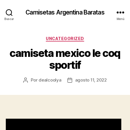
Camisetas Argentina Baratas
Buscar
Menú
Categorías
UNCATEGORIZED
camiseta mexico le coq
sportif
Por
dealcoolya
agosto 11, 2022
Autor
Fecha
de
de
la
la
entrada
entrada