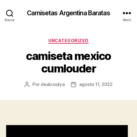
Camisetas Argentina Baratas
Buscar
Menú
Categorías
UNCATEGORIZED
camiseta mexico
cumlouder
Por
dealcoolya
agosto 11, 2022
Autor
Fecha
de
de
la
la
entrada
entrada