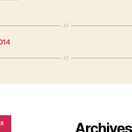
014
Archive
AR