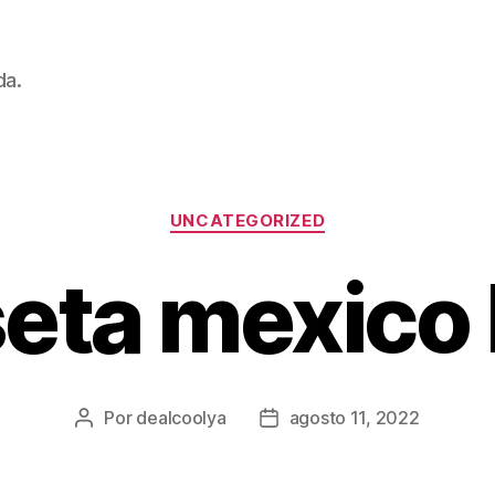
da.
Categorías
UNCATEGORIZED
eta mexico
Por
dealcoolya
agosto 11, 2022
Autor
Fecha
de
de
la
la