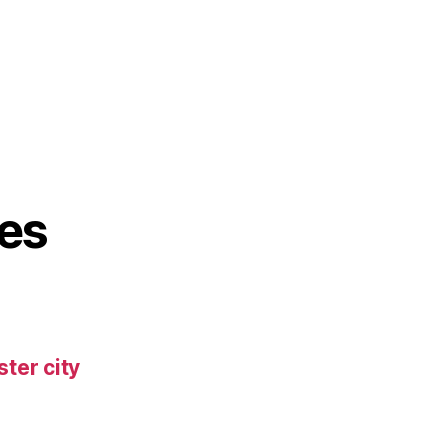
es
ter city