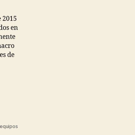
e 2015
dos en
mente
macro
es de
 equipos