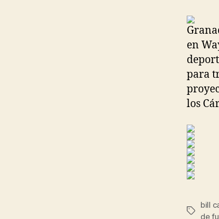
Granad
en Way
deport
para t
proyec
los Cá
bill 
Etiqueta
de fu