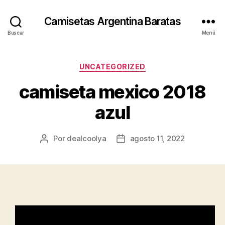
Camisetas Argentina Baratas
Buscar
Menú
Categorías
UNCATEGORIZED
camiseta mexico 2018
azul
Por
dealcoolya
agosto 11, 2022
Autor
Fecha
de
de
la
la
entrada
entrada