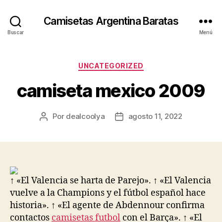
Camisetas Argentina Baratas
Buscar
Menú
Categorías
UNCATEGORIZED
camiseta mexico 2009
Por
dealcoolya
agosto 11, 2022
Autor
Fecha
de
de
la
la
entrada
entrada
↑ «El Valencia se harta de Parejo». ↑ «El Valencia
vuelve a la Champions y el fútbol español hace
historia». ↑ «El agente de Abdennour confirma
contactos
camisetas futbol
con el Barça». ↑ «El