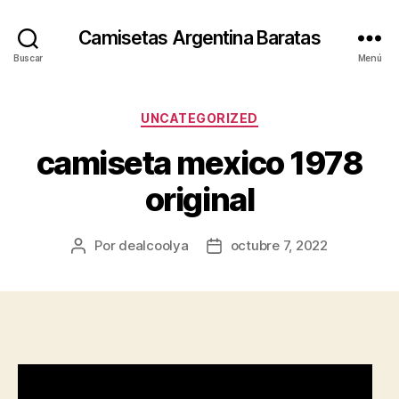
Camisetas Argentina Baratas
Buscar
Menú
Categorías
UNCATEGORIZED
camiseta mexico 1978
original
Por
dealcoolya
octubre 7, 2022
Autor
Fecha
de
de
la
la
entrada
entrada