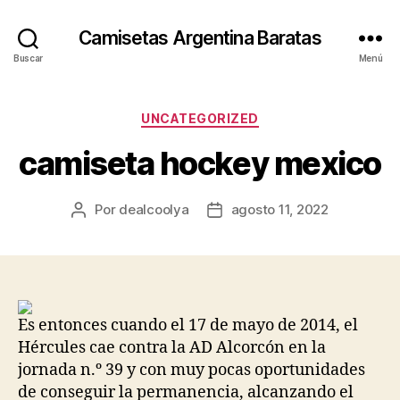
Camisetas Argentina Baratas
Buscar
Menú
Categorías
UNCATEGORIZED
camiseta hockey mexico
Por
dealcoolya
agosto 11, 2022
Autor
Fecha
de
de
la
la
entrada
entrada
Es entonces cuando el 17 de mayo de 2014, el
Hércules cae contra la AD Alcorcón en la
jornada n.º 39 y con muy pocas oportunidades
de conseguir la permanencia, alcanzando el