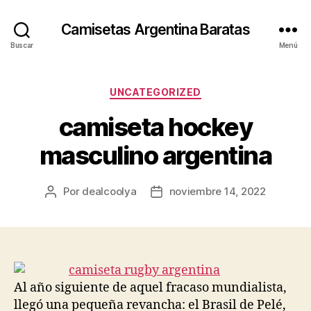
Camisetas Argentina Baratas
Buscar
Menú
Categorías
UNCATEGORIZED
camiseta hockey
masculino argentina
Por
dealcoolya
noviembre 14, 2022
Autor
Fecha
de
de
la
la
entrada
entrada
Al año siguiente de aquel fracaso mundialista,
llegó una pequeña revancha: el Brasil de Pelé,