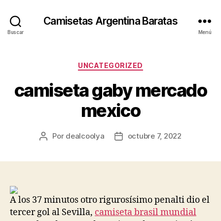
Camisetas Argentina Baratas
Buscar
Menú
Categorías
UNCATEGORIZED
camiseta gaby mercado
mexico
Por
dealcoolya
octubre 7, 2022
Autor
Fecha
de
de
la
la
entrada
entrada
A los 37 minutos otro rigurosísimo penalti dio el
tercer gol al Sevilla,
camiseta brasil mundial