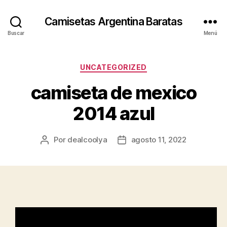
Camisetas Argentina Baratas
Buscar
Menú
Categorías
UNCATEGORIZED
camiseta de mexico
2014 azul
Por
dealcoolya
agosto 11, 2022
Autor
Fecha
de
de
la
la
entrada
entrada