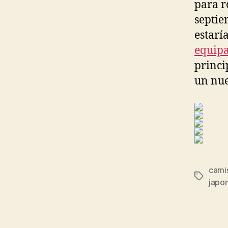
para r
septie
estarí
equipa
princi
un nue
cami
Etiqueta
japo