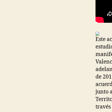
Este a
estudi
manife
Valenc
adelan
de 201
acuerd
junto 
Territ
través