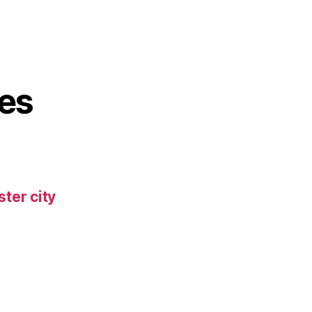
es
ter city