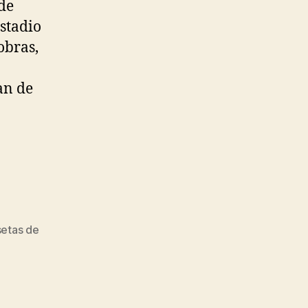
de
stadio
obras,
an de
etas de