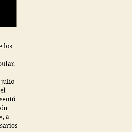
e los
ular.
 julio
el
esentó
ión
», a
esarios