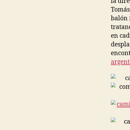
la dire
Tomás 
balón 
tratan
en cad
despla
encont
argent