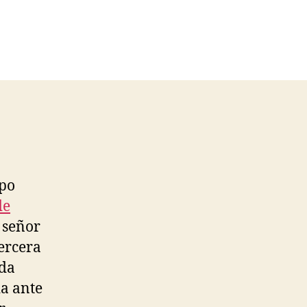
mpo
de
 señor
ercera
nda
ia ante