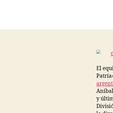
El equ
Patría
argent
Aníba
y últi
Divisi