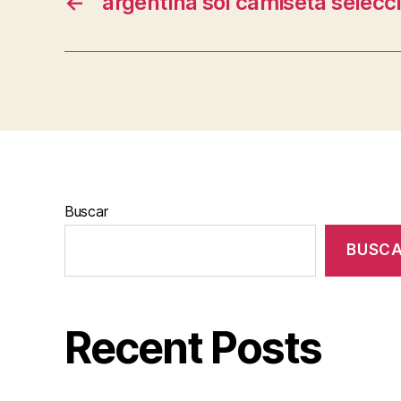
←
argentina sol camiseta selecc
Buscar
BUSC
Recent Posts