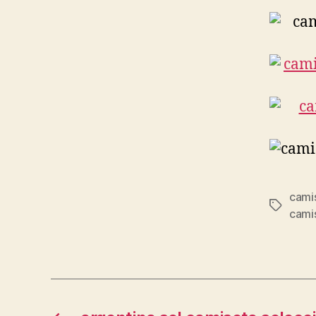
camis
Etiqueta
cami