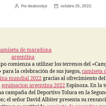
Por
dealcoolya
octubre 25, 2022
Autor
Fecha
de
de
la
la
entrada
entrada
ipo comienza a utilizar los terrenos del «Ca
» para la celebración de sus juegos,
camiseta 
ina mundial 2022
gracias al ofrecimiento del
l
equipacion argentina 2022
Espinoza. En la t
ma campaña del Deportivo Toluca en la Segu
ón; el señor David Albiter presenta su renunc