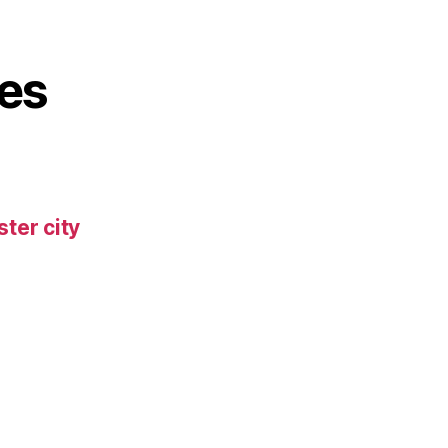
es
ter city