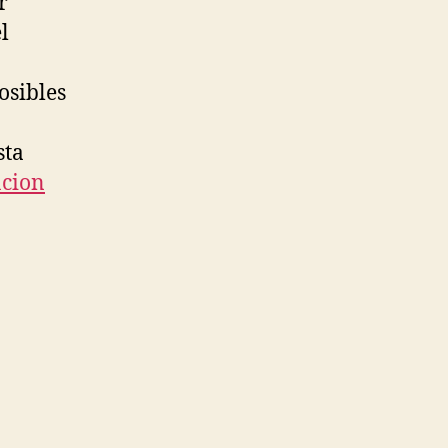
r
l
osibles
sta
acion