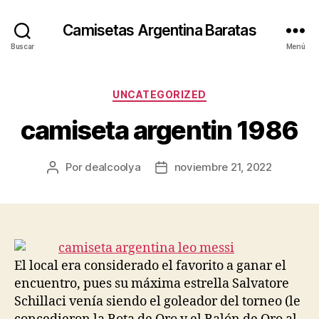
Camisetas Argentina Baratas
Buscar
Menú
Categorías
UNCATEGORIZED
camiseta argentin 1986
Por
dealcoolya
noviembre 21, 2022
Autor
Fecha
de
de
la
la
entrada
entrada
El local era considerado el favorito a ganar el
encuentro, pues su máxima estrella Salvatore
Schillaci venía siendo el goleador del torneo (le