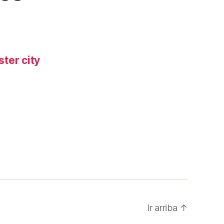
ter city
Ir arriba
↑