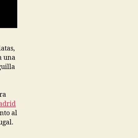
atas,
n una
uilla
ra
adrid
nto al
ugal.