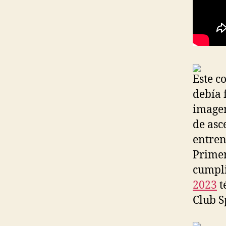
Este c
debía 
imagen
de asc
entren
Primer
cumpli
2023
t
Club S