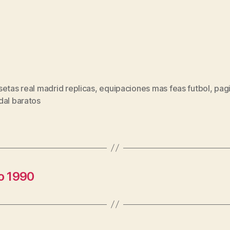
etas real madrid replicas
,
equipaciones mas feas futbol
,
pag
s
dal baratos
o 1990