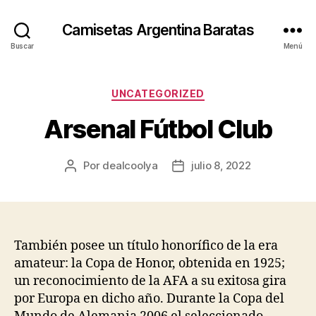
Camisetas Argentina Baratas
Buscar
Menú
Categorías
UNCATEGORIZED
Arsenal Fútbol Club
Por
dealcoolya
julio 8, 2022
Autor
Fecha
de
de
la
la
entrada
entrada
También posee un título honorífico de la era
amateur: la Copa de Honor, obtenida en 1925;
un reconocimiento de la AFA a su exitosa gira
por Europa en dicho año. Durante la Copa del