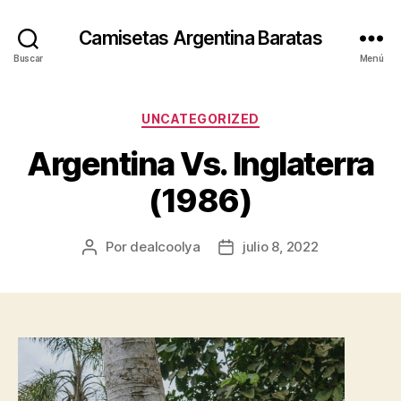
Camisetas Argentina Baratas
Buscar
Menú
Categorías
UNCATEGORIZED
Argentina Vs. Inglaterra
(1986)
Por
dealcoolya
julio 8, 2022
Autor
Fecha
de
de
la
la
entrada
entrada