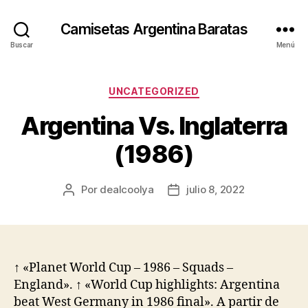
Camisetas Argentina Baratas
Buscar
Menú
Categorías
UNCATEGORIZED
Argentina Vs. Inglaterra
(1986)
Por
dealcoolya
julio 8, 2022
Autor
Fecha
de
de
la
la
entrada
entrada
↑ «Planet World Cup – 1986 – Squads –
England». ↑ «World Cup highlights: Argentina
beat West Germany in 1986 final». A partir de