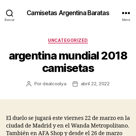
Camisetas Argentina Baratas
Buscar
Menú
Categorías
UNCATEGORIZED
argentina mundial 2018
camisetas
Por
dealcoolya
abril 22, 2022
Autor
Fecha
de
de
la
la
entrada
entrada
El duelo se jugará este viernes 22 de marzo en la
ciudad de Madrid y en el Wanda Metropolitano.
También en AFA Shop y desde el 26 de marzo